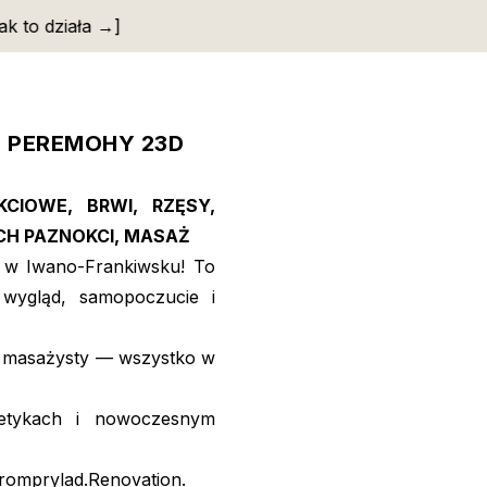
k to działa →]
FERTY PRACY
SKLEP
BLOG
O NAS
FRAN
J PEREMOHY 23D
KCIOWE, BRWI, RZĘSY,
CH PAZNOKCI, MASAŻ
 w Iwano-Frankiwsku! To
 wygląd, samopoczucie i
 i masażysty — wszystko w
smetykach i nowoczesnym
romprylad.Renovation.