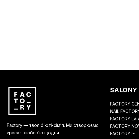
SALONY
FACTORY CE
NAIL FACTOR
FACTORY LVI
Factory — твоя бʼюті-сімʼя. Ми створюємо
FACTORY NOV
красу з любовʼю щодня.
FACTORY IF