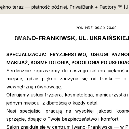
ękno teraz — płatność później. PrivatBank + Factory 💛 [Ja
GŁÓWNA
SALONY
USŁUGI
O
PON–NDZ, 09:00–20:00
IWANO-FRANKIWSK, UL. UKRAIŃSKIE
SPECJALIZACJA: FRYZJERSTWO, USŁUGI PAZNO
MAKIJAŻ, KOSMETOLOGIA, PODOLOGIA PO USŁUGA
Serdecznie zapraszamy do naszego salonu piękności
miejsce, gdzie piękno zaczyna się od troski — o
wewnętrzną równowagę.
Oferujemy usługi fryzjera, kosmetologa, manicurzystki
jednym miejscu, z dbałością o każdy detal.
Nasi specjaliści pracują na wysokiej jakości ko
sprzęcie, dbając o Twoje bezpieczeństwo i komfort.
Salon znajduje się w centrum Iwano-Frankiwska — w P