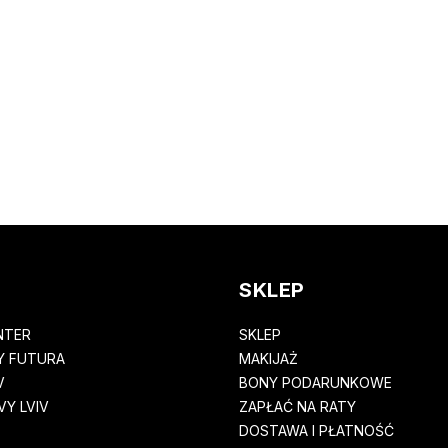
SKLEP
NTER
SKLEP
Y FUTURA
MAKIJAŻ
V
BONY PODARUNKOWE
Y LVIV
ZAPŁAĆ NA RATY
DOSTAWA I PŁATNOŚĆ