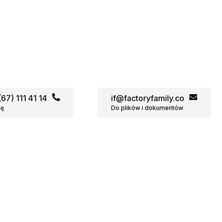
67) 111 41 14
if@factoryfamily.co
ię
Do plików i dokumentów