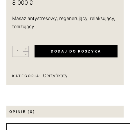
8 000
₴
Masaż antystresowy, regenerujący, relaksujący,
tonizujący
LICZBA,
+
DODAJ DO KOSZYKA
KARNET
-
NA
8
MASAŻY
Certyfikaty
KATEGORIA:
OPINIE (0)