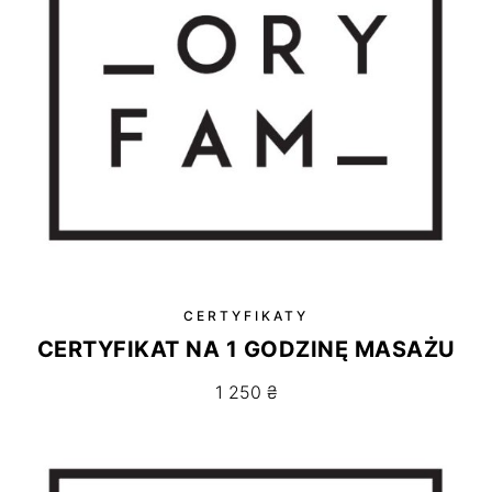
na
stronie
produktu
CERTYFIKATY
CERTYFIKAT NA 1 GODZINĘ MASAŻU
1 250
₴