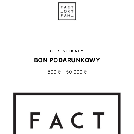
CERTYFIKATY
BON PODARUNKOWY
Ten
Zakres cen: od 500 
500
₴
–
50 000
₴
produkt
ma
wiele
wariantów.
Opcje
można
wybrać