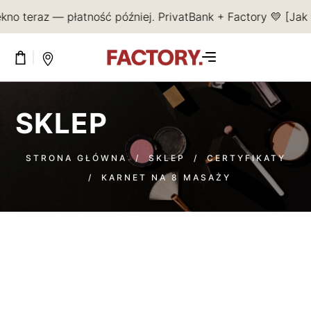
kno teraz — płatność później. PrivatBank + Factory 💛 [Jak 
KOSZYK JEST PUSTY.
SKLEP
STRONA GŁÓWNA
/
SKLEP
/
CERTYFIKATY
/
KARNET NA 8 MASAŻY