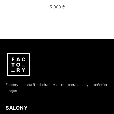
5 000
₴
Factory — твоя бʼюті-сімʼя. Ми створюємо красу з любовʼю
щодня.
SALONY