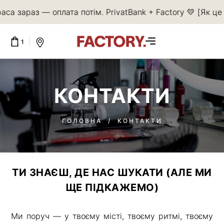
аса зараз — оплата потім. PrivatBank + Factory 💛 [Як ц
1
Подарунковий
сертифікат - 1000
КОНТАКТИ
1 X
1 000
₴
РАЗОМ:
1 000
₴
ГОЛОВНА
/
КОНТАКТИ
ПЕРЕГЛЯНУТИ
КОРЗИНУ
ТИ ЗНАЄШ, ДЕ НАС ШУКАТИ (АЛЕ МИ
ОФОРМИТИ
ЩЕ ПІДКАЖЕМО)
ПОКУПКУ
Ми поруч — у твоєму місті, твоєму ритмі, твоєму