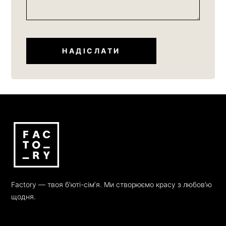
Factory — твоя бʼюті-сімʼя. Ми створюємо красу з любовʼю
щодня.