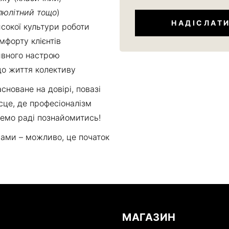
люлітний тощо
)
исокої культури роботи
мфорту клієнтів
ивного настрою
до життя колективу
новане на довірі, повазі
сце, де професіоналізм
демо раді познайомитись!
нами – можливо, це початок
И
МАГАЗИН