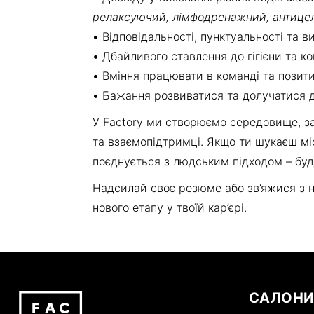
релаксуючий, лімфодренажний, антице
•
Відповідальності, пунктуальності та в
•
Дбайливого ставлення до гігієни та ко
•
Вміння працювати в команді та позит
•
Бажання розвиватися та долучатися 
У Factory ми створюємо середовище, зас
та взаємопідтримці. Якщо ти шукаєш мі
поєднується з людським підходом – бу
Надсилай своє резюме або зв’яжися з 
нового етапу у твоїй кар’єрі.
САЛОН