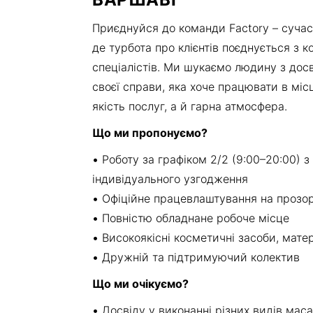
Приєднуйся до команди Factory – сучас
де турбота про клієнтів поєднується з 
спеціалістів. Ми шукаємо людину з дос
своєї справи, яка хоче працювати в міс
якість послуг, а й гарна атмосфера.
Що ми пропонуємо?
•
Роботу за графіком 2/2 (9:00–20:00) 
індивідуального узгодження
•
Офіційне працевлаштування на прозо
•
Повністю обладнане робоче місце
•
Високоякісні косметичні засоби, мате
•
Дружній та підтримуючий колектив
Що ми очікуємо?
•
Досвіду у виконанні різних видів мас