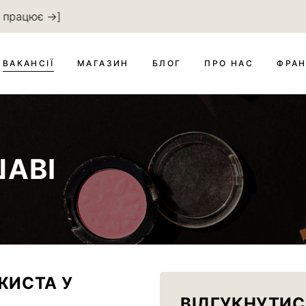
е працює →]
ВАКАНСІЇ
МАГАЗИН
БЛОГ
ПРО НАС
ФРА
АВІ
ЖИСТА У
ВІДГУКНУТИС