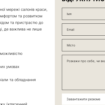
ної мережі салонів краси,
комфортом та розвитком
відом та пристрастю до
ці, де важлива не лише
з можливістю
рих умовах
ріали та обладнання
Завантажити резюме
ажу (
класичний,